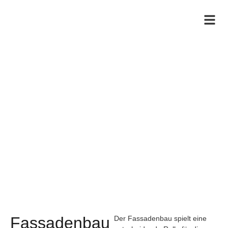
Fassadenverkleidung – Ihr
zuverlässiger Partner
Fassadenbau
Der Fassadenbau spielt eine